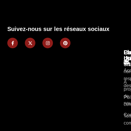
Suivez-nous sur les réseaux sociaux
Pl
Li
Co
du
Ut
si
Cla
Acc
non
res
À
des
pro
de
Pol
no
con
Con
Ter
con