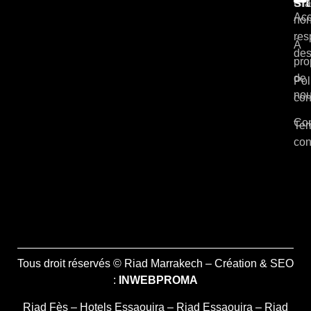
si
Cla
Acc
non
res
À
des
pro
de
Pol
no
con
Con
Ter
con
Tous droit réservés © Riad Marrakech – Création & SEO
:
INWEBPROMA
Riad Fès
–
Hotels Essaouira
–
Riad Essaouira
–
Riad