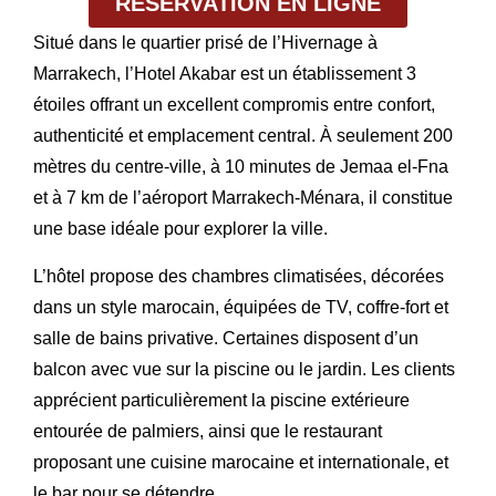
RÉSERVATION EN LIGNE
Situé dans le quartier prisé de
l’Hivernage à
Marrakech
, l’
Hotel Akabar
est un établissement 3
étoiles offrant un excellent compromis entre confort,
authenticité et emplacement central. À seulement
200
mètres du centre-ville
, à
10 minutes de Jemaa el-Fna
et à 7 km de l’aéroport Marrakech-Ménara, il constitue
une base idéale pour explorer la ville.
L’hôtel propose des
chambres climatisées
, décorées
dans un style marocain, équipées de TV, coffre-fort et
salle de bains privative. Certaines disposent d’un
balcon avec vue sur la piscine ou le jardin
. Les clients
apprécient particulièrement la
piscine extérieure
entourée de palmiers
, ainsi que le
restaurant
proposant une cuisine marocaine et internationale, et
le
bar
pour se détendre.