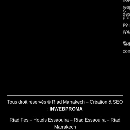
non
res
À
des
pro
de
Pol
no
con
Con
Ter
con
Tous droit réservés © Riad Marrakech – Création & SEO
:
INWEBPROMA
Riad Fès
–
Hotels Essaouira
–
Riad Essaouira
–
Riad
Marrakech