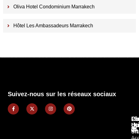
Oliva Hotel Condominium Marrakech
Hôtel Les Ambassadeurs Marrakech
Suivez-nous sur les réseaux sociaux
Pl
Li
Co
du
Ut
si
Cla
Acc