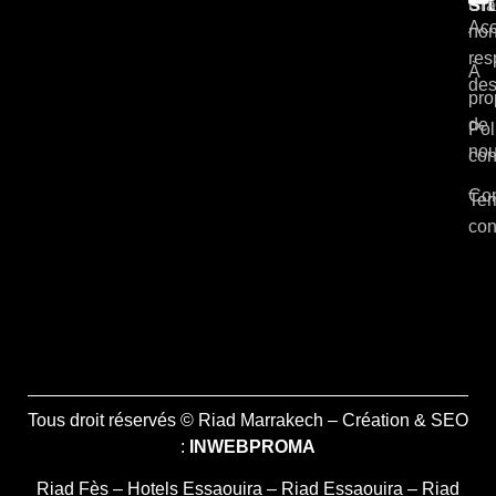
si
Cla
Acc
non
res
À
des
pro
de
Pol
no
con
Con
Ter
con
Tous droit réservés © Riad Marrakech – Création & SEO
:
INWEBPROMA
Riad Fès
–
Hotels Essaouira
–
Riad Essaouira
–
Riad