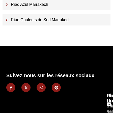
Riad Azul Marrakech
Riad Couleurs du Sud Marrakech
Suivez-nous sur les réseaux sociaux
Pl
Li
Co
du
Ut
si
Cla
Acc
non