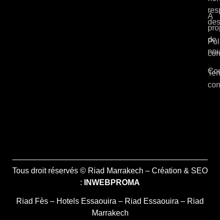
res
À
des
pro
de
Pol
no
con
Con
Ter
con
Tous droit réservés © Riad Marrakech – Création & SEO
:
INWEBPROMA
Riad Fès
–
Hotels Essaouira
–
Riad Essaouira
–
Riad
Marrakech