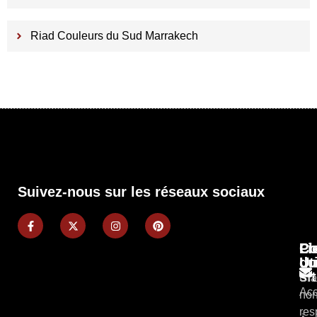
Riad Couleurs du Sud Marrakech
Suivez-nous sur les réseaux sociaux
Pl
Li
Co
du
Ut
si
Cla
Acc
non
res