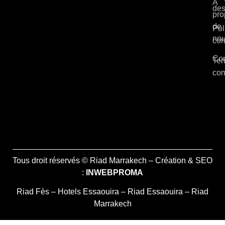
À
des
pro
de
Pol
no
con
Con
Ter
con
Tous droit réservés © Riad Marrakech – Création & SEO
:
INWEBPROMA
Riad Fès
–
Hotels Essaouira
–
Riad Essaouira
–
Riad
Marrakech