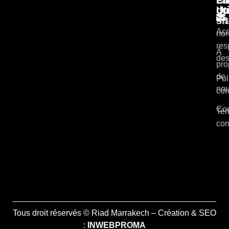
du
Ut
si
Cla
Acc
non
res
À
des
pro
de
Pol
no
con
Con
Ter
con
Tous droit réservés © Riad Marrakech – Création & SEO
:
INWEBPROMA