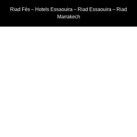
Riad Fès
–
Hotels Essaouira
–
Riad Essaouira
–
Riad
Marrakech