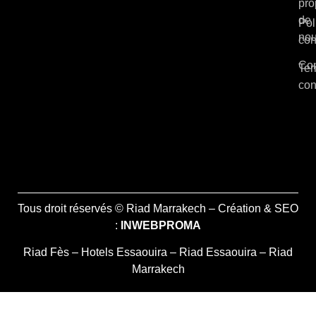
pro
de
Pol
no
con
Con
Ter
con
Tous droit réservés © Riad Marrakech – Création & SEO
:
INWEBPROMA
Riad Fès
–
Hotels Essaouira
–
Riad Essaouira
–
Riad
Marrakech