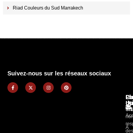
Riad Couleurs du Sud Marrakech
Suivez-nous sur les réseaux sociaux
Pl
Li
Co
du
Ut
si
Cla
Acc
non
res
À
des