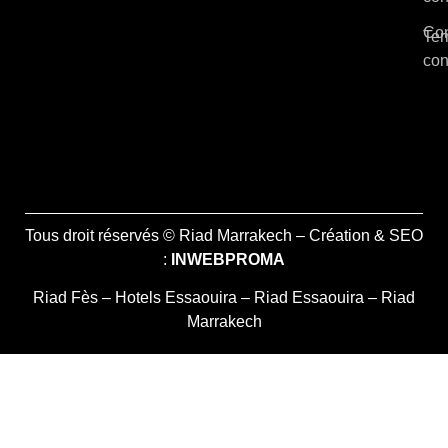
Con
Ter
con
Tous droit réservés © Riad Marrakech – Création & SEO
:
INWEBPROMA
Riad Fès
–
Hotels Essaouira
–
Riad Essaouira
–
Riad
Marrakech