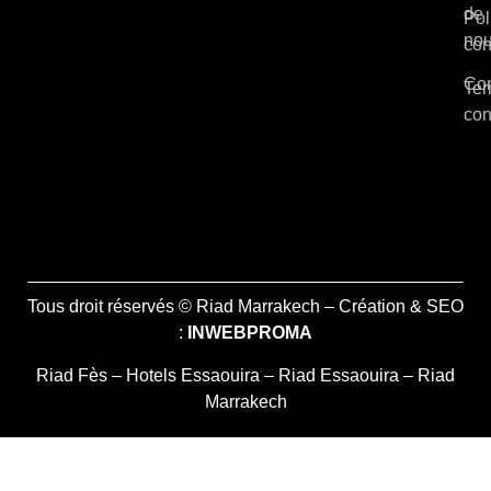
de
Pol
no
con
Con
Ter
con
Tous droit réservés © Riad Marrakech – Création & SEO
:
INWEBPROMA
Riad Fès
–
Hotels Essaouira
–
Riad Essaouira
–
Riad
Marrakech