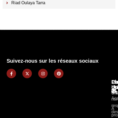
Riad Oulaya Tarra
Suivez-nous sur les réseaux sociaux
Pl
Li
Co
du
Ut
si
Cla
Acc
non
res
À
des
pro