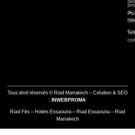
des
pro
de
Pol
no
con
Con
Ter
con
Tous droit réservés © Riad Marrakech – Création & SEO
:
INWEBPROMA
Riad Fès
–
Hotels Essaouira
–
Riad Essaouira
–
Riad
Marrakech