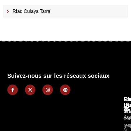
Riad Oulaya Tarra
Suivez-nous sur les réseaux sociaux
Pl
Li
Co
du
Ut
si
Cla
Acc
non
res
À