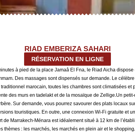
RIAD EMBERIZA SAHARI
RÉSERVATION EN LIGNE
inutes à pied de la place Jamaâ El Fna, le Riad Aicha dispose d
mmam. Des massages sont dispensés sur demande. Le célèbre ja
raditionnel marocain, toutes les chambres sont climatisées et p
ésente des murs en tadelakt et de la mosaïque de Zellige.Un petit
 berbère. Sur demande, vous pourrez savourer des plats locaux sur
ursions touristiques. En outre, une connexion Wi-Fi gratuite et
ort de Marrakech-Ménara est idéalement situé à 12 km de l’établ
ces thèmes : les marchés, les marchés en plein air et le shoppi