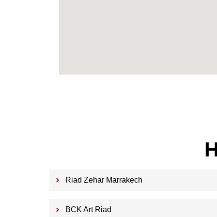
H
Riad Zehar Marrakech
BCK Art Riad