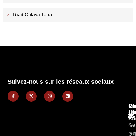
Riad Oulaya Tarra
Suivez-nous sur les réseaux sociaux
Pl
Li
Co
du
Ut
si
Cla
Acc
non
res