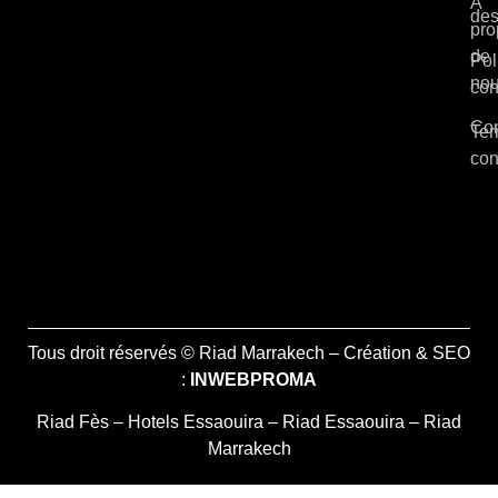
À
des
pro
de
Pol
no
con
Con
Ter
con
Tous droit réservés © Riad Marrakech – Création & SEO
:
INWEBPROMA
Riad Fès
–
Hotels Essaouira
–
Riad Essaouira
–
Riad
Marrakech