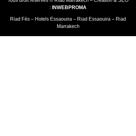
Tous droit réservés © Riad Marrakech – Création & SEO
:
INWEBPROMA
Riad Fès
–
Hotels Essaouira
–
Riad Essaouira
–
Riad
Marrakech