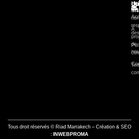
du
Ut
si
Cla
Acc
non
res
À
des
pro
de
Pol
no
con
Con
Ter
con
Tous droit réservés © Riad Marrakech – Création & SEO
:
INWEBPROMA