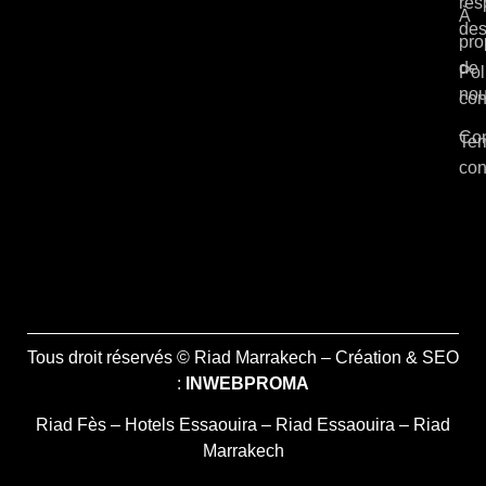
res
À
des
pro
de
Pol
no
con
Con
Ter
con
Tous droit réservés © Riad Marrakech – Création & SEO
:
INWEBPROMA
Riad Fès
–
Hotels Essaouira
–
Riad Essaouira
–
Riad
Marrakech