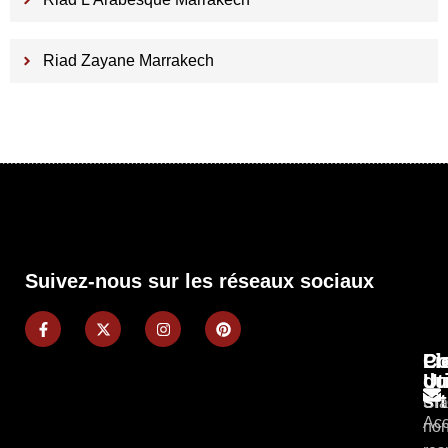
Riad Zayane Marrakech
Suivez-nous sur les réseaux sociaux
Pl
Li
Co
du
Ut
si
Cla
Acc
non