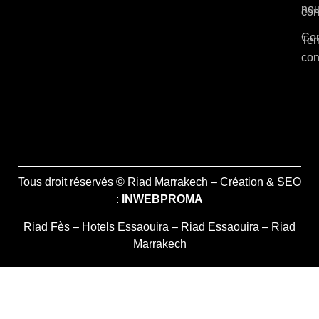
no
con
Con
Ter
con
Tous droit réservés © Riad Marrakech – Création & SEO
:
INWEBPROMA
Riad Fès
–
Hotels Essaouira
–
Riad Essaouira
–
Riad
Marrakech