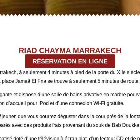
RIAD CHAYMA MARRAKECH
RÉSERVATION EN LIGNE
rakech, à seulement 4 minutes à pied de la porte du XIIe siècle
a place Jamaâ El Fna se trouve à seulement 5 minutes de route.
te et dispose d’une salle de bains privative en marbre pourvue d
ion d’accueil pour iPod et d’une connexion Wi-Fi gratuite.
déjeuner, que vous pourrez déguster dans la cour près de la font
parés avec des produits frais provenant du souk de Bab Doukka
tisé doté d’une télévision à écran plat, d’un lecteur CD et de 