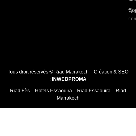
Con
Ter
con
Tous droit réservés © Riad Marrakech – Création & SEO
:
INWEBPROMA
Riad Fès
–
Hotels Essaouira
–
Riad Essaouira
–
Riad
Marrakech