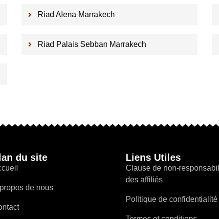
Riad Alena Marrakech
Riad Palais Sebban Marrakech
lan du site
Liens Utiles
cueil
Clause de non-responsabil
des affiliés
propos de nous
Politique de confidentialité
ntact
Termes et conditions