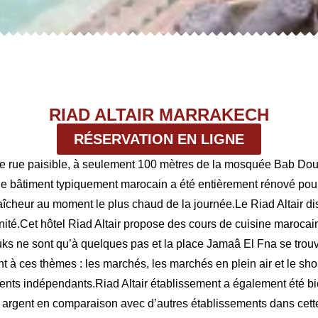
RIAD ALTAIR MARRAKECH
RÉSERVATION EN LIGNE
une rue paisible, à seulement 100 mètres de la mosquée Bab Doukk
e bâtiment typiquement marocain a été entièrement rénové pour v
 fraîcheur au moment le plus chaud de la journée.Le Riad Altair
rnité.Cet hôtel Riad Altair propose des cours de cuisine maroc
ouks ne sont qu’à quelques pas et la place Jamaâ El Fna se trou
nt à ces thèmes : les marchés, les marchés en plein air et le sh
ents indépendants.Riad Altair établissement a également été bie
r argent en comparaison avec d’autres établissements dans cette