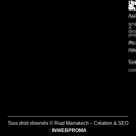
du
Ut
si
Cla
Acc
non
res
À
des
pro
de
Pol
no
con
Con
Ter
con
Tous droit réservés © Riad Marrakech – Création & SEO
:
INWEBPROMA