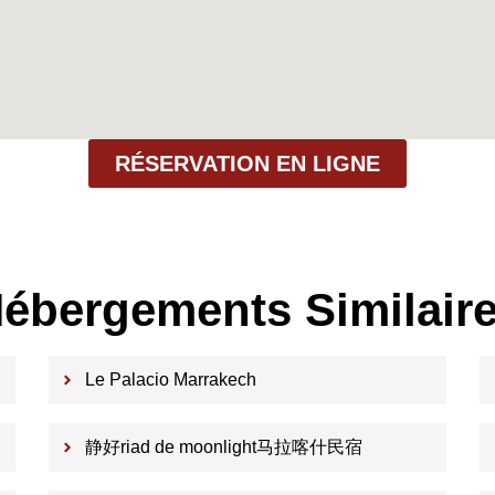
RÉSERVATION EN LIGNE
ébergements Similair
Le Palacio Marrakech
静好riad de moonlight马拉喀什民宿