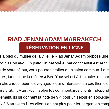
RIAD JENAN ADAM MARRAKECH
RÉSERVATION EN LIGNE
es à pied du musée de la ville, le Riad Jenan Adam propose une
n salon et/ou un patio.Un petit-déjeuner continental est servi t
e votre séjour, vous pourrez profiter d’un salon commun. La régi
tres, tandis que la médersa Ben Youssef est à 7 minutes de mar
n choix idéal pour les voyageurs qui s’intéressent à ces thèmes :
urs visitant Marrakech, selon les commentaires clients indépen
sement. Ils lui donnent la note de 9,4 pour un séjour en solo.
rix à Marrakech ! Les clients en ont plus pour leur argent en c