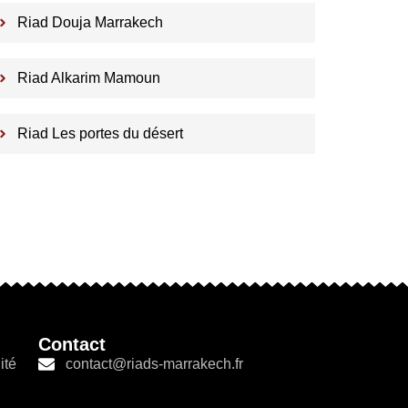
Riad Douja Marrakech
Riad Alkarim Mamoun
Riad Les portes du désert
Contact
ité
contact@riads-marrakech.fr