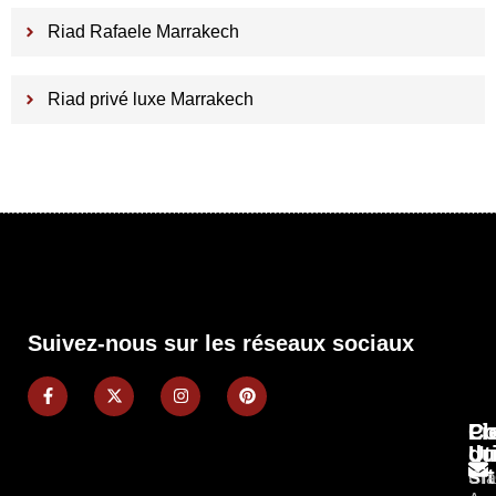
Riad Rafaele Marrakech
Riad privé luxe Marrakech
Suivez-nous sur les réseaux sociaux
Pl
Li
Co
du
Ut
si
Cla