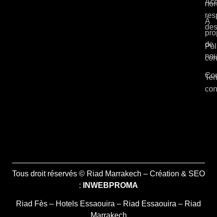
Acc
non
res
À
des
pro
de
Pol
no
con
Con
Ter
con
Tous droit réservés © Riad Marrakech – Création & SEO
:
INWEBPROMA
Riad Fès
–
Hotels Essaouira
–
Riad Essaouira
–
Riad
Marrakech