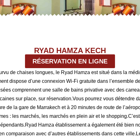
RYAD HAMZA KECH
RÉSERVATION EN LIGNE
pourvu de chaises longues, le Ryad Hamza est situé dans la mé
ment dispose d’une connexion Wi-Fi gratuite dans l’ensemble de
tisées comprennent une salle de bains privative avec des carrea
aines sur place, sur réservation.Vous pourrez vous détendre dan
 de la gare de Marrakech et à 20 minutes de route de l’aéropor
mes : les marchés, les marchés en plein air et le shopping.C’est 
ndépendants.Ryad Hamza établissement a également été bien no
s en comparaison avec d’autres établissements dans cette ville.