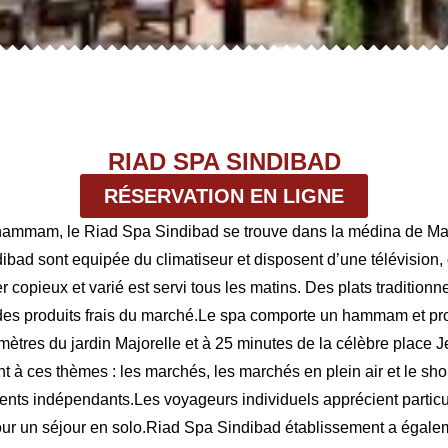
RIAD SPA SINDIBAD
RÉSERVATION EN LIGNE
 hammam, le Riad Spa Sindibad se trouve dans la médina de Mar
ad sont equipée du climatiseur et disposent d’une télévision, 
r copieux et varié est servi tous les matins. Des plats traditio
des produits frais du marché.Le spa comporte un hammam et pr
tres du jardin Majorelle et à 25 minutes de la célèbre place J
nt à ces thèmes : les marchés, les marchés en plein air et le sh
ients indépendants.Les voyageurs individuels apprécient partic
 pour un séjour en solo.Riad Spa Sindibad établissement a égalem